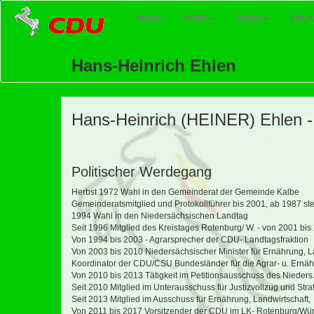
(current)
Home
Politik
Region
Über 
Hans-Heinrich Ehlen
Hans-Heinrich (HEINER) Ehlen -
Politischer Werdegang
Herbst 1972 Wahl in den Gemeinderat der Gemeinde Kalbe
Gemeinderatsmitglied und Protokollführer bis 2001, ab 1987 stel
1994 Wahl in den Niedersächsischen Landtag
Seit 1996 Mitglied des Kreistages Rotenburg/ W. - von 2001 bis 
Von 1994 bis 2003 - Agrarsprecher der CDU- Landtagsfraktion
Von 2003 bis 2010 Niedersächsischer Minister für Ernährung, 
Koordinator der CDU/CSU Bundesländer für die Agrar- u. Ernäh
Von 2010 bis 2013 Tätigkeit im Petitionsausschuss des Nieder
Seit 2010 Mitglied im Unterausschuss für Justizvollzug und Stra
Seit 2013 Mitglied im Ausschuss für Ernährung, Landwirtscha
Von 2011 bis 2017 Vorsitzender der CDU im LK- Rotenburg/W