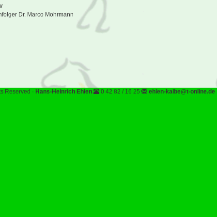
W
chfolger Dr. Marco Mohrmann
hts Reserved ·
Hans-Heinrich Ehlen
0 42 82 / 16 25
ehlen-kalbe@t-online.de