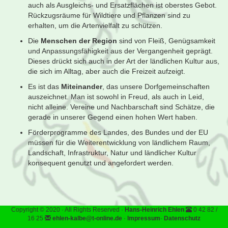
auch als Ausgleichs- und Ersatzflächen ist oberstes Gebot.
Rückzugsräume für Wildtiere und Pflanzen sind zu
erhalten, um die Artenvielfalt zu schützen.
Die
Menschen der Region
sind von Fleiß, Genügsamkeit
und Anpassungsfähigkeit aus der Vergangenheit geprägt.
Dieses drückt sich auch in der Art der ländlichen Kultur aus,
die sich im Alltag, aber auch die Freizeit aufzeigt.
Es ist das
Miteinander
, das unsere Dorfgemeinschaften
auszeichnet. Man ist sowohl in Freud, als auch in Leid,
nicht alleine. Vereine und Nachbarschaft sind Schätze, die
gerade in unserer Gegend einen hohen Wert haben.
Förderprogramme des Landes, des Bundes und der EU
müssen für die Weiterentwicklung von ländlichem Raum,
Landschaft, Infrastruktur, Natur und ländlicher Kultur
konsequent genutzt und angefordert werden.
Copyright © 2020 · All Rights Reserved ·
Hans-Heinrich Ehlen
0 42 82 /
16 25
ehlen-kalbe@t-online.de
·
Impressum
·
Datenschutz