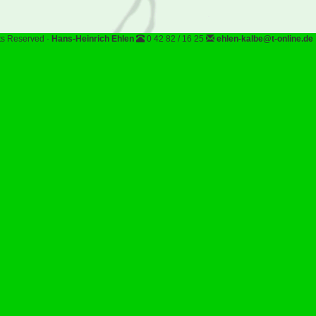
hts Reserved ·
Hans-Heinrich Ehlen
0 42 82 / 16 25
ehlen-kalbe@t-online.de