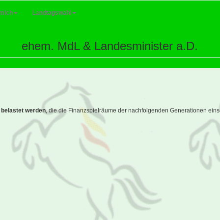
mich
Landtagswahl
ehem. MdL & Landesminister a.D.
n belastet werden
, die die Finanzspielräume der nachfolgenden Generationen ein