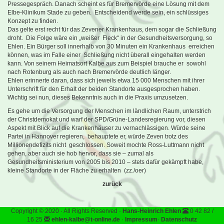
Pressegespräch. Danach scheint es für Bremervörde eine Lösung mit dem
Elbe-Klinikum Stade zu geben. Entscheidend werde sein, ein schlüssiges
Konzept zu finden.
Das gelte erst recht für das Zevener Krankenhaus, dem sogar die Schließung
droht. Die Folge wäre ein „weißer Fleck“ in der Gesundheitsversorgung, so
Ehlen. Ein Bürger soll innerhalb von 30 Minuten ein Krankenhaus erreichen
können, was im Falle einer Schließung nicht überall eingehalten werden
kann. Von seinem Heimatsort Kalbe aus zum Beispiel brauche er sowohl
nach Rotenburg als auch nach Bremervörde deutlich länger.
Ehlen erinnerte daran, dass sich jeweils etwa 15 000 Menschen mit ihrer
Unterschrift für den Erhalt der beiden Standorte ausgesprochen haben.
Wichtig sei nun, dieses Bekenntnis auch in die Praxis umzusetzen.
Es gehe um die Versorgung der Menschen im ländlichen Raum, unterstrich
der Christdemokat und warf der SPD/Grüne-Landesregierung vor, diesen
Aspekt mit Blick auf die Krankenhäuser zu vernachlässigen. Würde seine
Partei in Hannover regieren, behauptete er, würde Zeven trotz des
Millionendefizits nicht geschlossen. Soweit mochte Ross-Luttmann nicht
gehen, aber auch sie hob hervor, dass sie – zumal als
Gesundheitsministerium von 2005 bis 2010 – stets dafür gekämpft habe,
kleine Standorte in der Fläche zu erhalten (zz./oer)
zurück
Copyright © 2020 · All Rights Reserved ·
Hans-Heinrich Ehlen
0 42 82 /
16 25
ehlen-kalbe@t-online.de
·
Impressum
·
Datenschutz