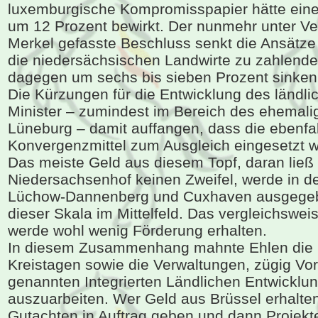
luxemburgische Kompromisspapier hätte ein
um 12 Prozent bewirkt. Der nunmehr unter Ve
Merkel gefasste Beschluss senkt die Ansätze
die niedersächsischen Landwirte zu zahlenden
dagegen um sechs bis sieben Prozent sinken
Die Kürzungen für die Entwicklung des ländli
Minister – zumindest im Bereich des ehemal
Lüneburg – damit auffangen, dass die ebenfal
Konvergenzmittel zum Ausgleich eingesetzt 
Das meiste Geld aus diesem Topf, daran lie
Niedersachsenhof keinen Zweifel, werde in 
Lüchow-Dannenberg und Cuxhaven ausgegebe
dieser Skala im Mittelfeld. Das vergleichsw
werde wohl wenig Förderung erhalten.
In diesem Zusammenhang mahnte Ehlen die Po
Kreistagen sowie die Verwaltungen, zügig Vor
genannten Integrierten Ländlichen Entwicklu
auszuarbeiten. Wer Geld aus Brüssel erhalten
Gutachten in Auftrag geben und dann Projekt