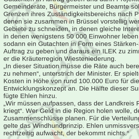
Gemeinderäte, Bürgermeister und Beamte soll
Grenzen ihres Zuständigkeitsbereichs nach P
denen sie zusammen in Brüssel vorstellig wer
Gebiete zu schneiden, in denen gleiche Inter
in denen wenigstens 50 000 Einwohner leben
sodann ein Gutachten in Form eines Stärken
Auftrag zu geben und daraus ein ILEK zu zim
er die Kräuterregion Wiesteniederung.
„In dieser Situation müsse die Räte auch bere
zu nehmen“, unterstrich der Minister. Er spiel
Kosten in Höhe von rund 100.000 Euro für di
Entwicklungskonzept an. Die Hälfte dieser S
fügte Ehlen hinzu.
„Wir müssen aufpassen, dass der Landkreis 
kriegt“. Wer Geld in die Region holen wolle, d
Zusammenschlüsse planen. Für die Verteilung
gelte das Windhundprinzip. Ehlen unmissverst
rechtzeitig aufwacht, der bekommt nichts.“