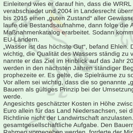
Einleitend wies er darauf hin, dass die WRRL
verabschiedet und 2004 in Landesrecht über
bis 2015 einen „guten Zustand“ aller Gewässe
laufe die Bestandsaufnahme, dann folge die A
Maßnahmenkatalog erarbeitet. Sodann kommt
EU-Ländern.
„Wasser ist das höchste Gut“, befand Ehlen. 
wichtig, die Qualität des Wassers ständig zu
nannte er das Ziel im Hinblick auf das Jahr 
werden in den nächsten Jahren ständiger Begl
prophezeite er. Es gelte, die Spielräume zu 
Vor allem sei wichtig, dass die so genannte „g
Bauern als gültiges Prinzip bei der Umsetzu
werde.
Angesichts geschätzter Kosten in Höhe zwisch
Euro allein für das Land Niedersachsen, sei 
Richtlinie nicht der Landwirtschaft anzulaste
gesamtgesellschaftliche Aufgabe. Den Bauern
Rahmen vorgegeben werden, forderte der Minis