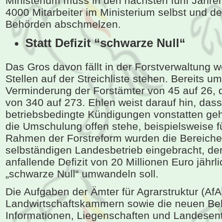
Ministerium muss in den nächsten fünf Jahren 
4000 Mitarbeiter im Ministerium selbst und d
Behörden abschmelzen.
Statt Defizit “schwarze Null“
Das Gros davon fällt in der Forstverwaltung w
Stellen auf der Streichliste stehen. Bereits u
Verminderung der Forstämter von 45 auf 26, d
von 340 auf 273. Ehlen weist darauf hin, das
betriebsbedingte Kündigungen vonstatten geh
die Umschulung offen stehe, beispielsweise fü
Rahmen der Forstreform wurden die Bereiche
selbständigen Landesbetrieb eingebracht, de
anfallende Defizit von 20 Millionen Euro jährli
„schwarze Null“ umwandeln soll.
Die Aufgaben der Ämter für Agrarstruktur (AfA
Landwirtschaftskammern sowie die neuen Be
Informationen, Liegenschaften und Landesent