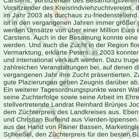
Carstens, Vorsitzender des Besamungsverein
Vorsitzender des Kreisrindviehzuchtvereins, 
im Jahr 2003 als durchaus zu-friedenstellend
ist in den vergangenen Jahren immer größer
werden Umsätze von über einer Million Euro e
Carstens. Auch in der Besamung konnte eine p
werden. Und auch die Zucht in der Region flo
Vermarktung, erklärte Peters. In 2003 konnten
und international verkauft werden. Dazu truge
zahlreichen Veranstaltungen bei, auf denen d
vergangenen Jahr ihre Zucht präsentierten. Z
gute Plazierungen geben Zeugnis darüber ab
Ein weiterer Tagesordnungspunkte waren Wa
seine Zuchterfolge sowie seine Arbeit im Ehr
stellvertretende Landrat Reinhard Brünjes Jo
dem Züchterpreis des Landkreises aus. Ebenf
und Christian Burfeind aus Vierden-Ippensen.
aus der Hand von Rainer Bassen, Marketingle
Scheeßel, den Züchterpreis für den besten Bu