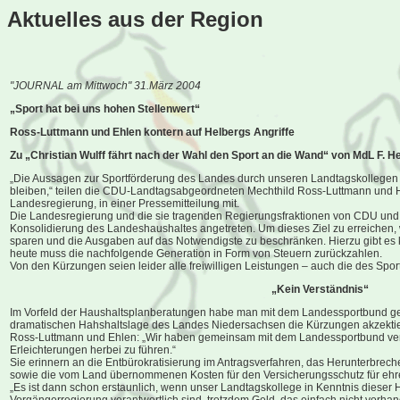
Aktuelles aus der
Region
"JOURNAL am Mittwoch" 31.März 2004
„Sport hat bei uns hohen Stellenwert“
Ross-Luttmann und Ehlen kontern auf Helbergs Angriffe
Zu „Christian Wulff fährt nach der Wahl den Sport an die Wand“ von MdL F.
„Die Aussagen zur Sportförderung des Landes durch unseren Landtagskollegen 
bleiben,“ teilen die CDU-Landtagsabgeordneten Mechthild Ross-Luttmann und H
Landesregierung, in einer Pressemitteilung mit.
Die Landesregierung und die sie tragenden Regierungsfraktionen von CDU und 
Konsolidierung des Landeshaushaltes angetreten. Um dieses Ziel zu erreichen,
sparen und die Ausgaben auf das Notwendigste zu beschränken. Hierzu gibt es 
heute muss die nachfolgende Generation in Form von Steuern zurückzahlen.
Von den Kürzungen seien leider alle freiwilligen Leistungen – auch die des Sport
„Kein Verständnis“
Im Vorfeld der Haushaltsplanberatungen habe man mit dem Landessportbund ge
dramatischen Hahshaltslage des Landes Niedersachsen die Kürzungen akzektie
Ross-Luttmann und Ehlen: „Wir haben gemeinsam mit dem Landessportbund ver
Erleichterungen herbei zu führen.“
Sie erinnern an die Entbürokratisierung im Antragsverfahren, das Herunterbrec
sowie die vom Land übernommenen Kosten für den Versicherungsschutz für ehre
„Es ist dann schon erstaunlich, wenn unser Landtagskollege in Kenntnis dieser Ha