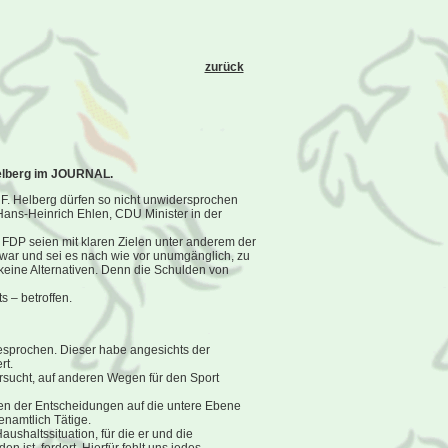
zurück
 Helberg im JOURNAL.
F. Helberg dürfen so nicht unwidersprochen
ans-Heinrich Ehlen, CDU Minister in der
FDP seien mit klaren Zielen unter anderem der
 war und sei es nach wie vor unumgänglich, zu
keine Alternativen. Denn die Schulden von
s – betroffen.
sprochen. Dieser habe angesichts der
rt.
sucht, auf anderen Wegen für den Sport
hen der Entscheidungen auf die untere Ebene
namtlich Tätige.
ushaltssituation, für die er und die