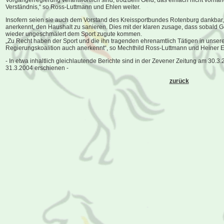
Vorgängerregierung verantwortlich sind, trotzdem Geld, das einfach nicht vorhanden
Verständnis,“ so Ross-Luttmann und Ehlen weiter.
Insofern seien sie auch dem Vorstand des Kreissportbundes Rotenburg dankba
anerkennt, den Haushalt zu sanieren. Dies mit der klaren zusage, dass sobald G
wieder ungeschmälert dem Sport zugute kommen.
„Zu Recht haben der Sport und die ihn tragenden ehrenamtlich Tätigen in unser
Regierungskoalition auch anerkennt“, so Mechthild Ross-Luttmann und Heiner 
- In etwa inhaltlich gleichlautende Berichte sind in der Zevener Zeitung am 30
31.3.2004 erschienen -
zurück