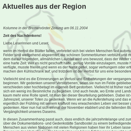
Aktuelles aus der Region
Kolumne in der Bremervörder Zeitung am 06.11.2004
Zeit des Nachdenkens!
Liebe Leserinnen und Leser,
wenn im Herbst die Blätter fallen, verbreitet sich bei vielen Menschen fast aut
Felder sind weitgehend abgeerntet, die schönen Sommerblumen verblüht und mit
dem darauf folgenden, allmählichen Laubfall wird uns bewusst, dass der Winter v
eine harte Zeit: Wer es nicht geschafft hatte, genug Vorräte einzulagern, musst
verfügte, musste frieren und wenn es der Natur gefiel, sogar verhungern oder er
machen den Kühlschrank auf; und trotzdem ist der Herbst für uns eine besondere
Vielleicht sind es die Erinnerungen an Verlust und Entbehrungen der vergangene
beginnen. Wir gedenken unserer Verstorbenen, seien sie nun im Felde geblieben,
verschieden oder hochbetagt im eigenen Bett gestorben. Vielleicht ist früher na
sich ein wenig ins Besinnliche zu begeben. Und auch heute, wo Ernte und Landwi
kaum mehr eine Rolle spielt, ist man bei dieser Beurteilung geblieben. Dabei ist
Jahreszeit, unserer Toten zu gedenken. Wenn wir an die Auferstehung und das
eigentlich der Frühling mit seinem kraftvoll neu erwachenden Leben viel besser
gedenken. Aber nun hat sich einmal der November etabliert und die fallenden Bl
Vergänglichkeit unseres Daseins.
In diesen Zusammenhang passt auch, dass endlich die jahrzehntelange und zum T
über die Dokumentations- und Gedenkstätte Sandbostel zu einem befriedigende
Menschen aus vielen Nationen mit vielen Religionen haben hier ihr Leben lasse