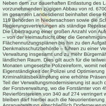
Neben dem zur dauerhaften Entlastung des 
vorzunehmenden zügigen Abbau von rd. 6700 
im gesamten Landesdienst beinhaltet diese R
119 Behörden in Niedersachsen sowie die Sc
Regierungsvertretungen als ständige Repräse
Die Übertragung einer großen Anzahl von Auf
– von der Heimaufsicht über die Genehmigun
Flächennutzungsplänen bis hin zu den Aufga
Denkmalsschutzbehörde – führen zu einer Ve
Verwaltung insgesamt und zu mehr Bürgernä
ländlichen Raum. Dies gilt auch für die teilwei
Monaten umgesetzte Polizeireform, womit ne
Eigenständigkeit der Polizei und Optimierung
Kriminalitätsbekämpfung eine erhöhte Präsens
Teil der Verwaltungsmodernisierung ist auch 
der Forstverwaltung, wo die Forstämter von 4
Revierförstereien von 340 auf 274 verringert
bleiben darf hierbei auch die Neuorientierung
Agrarverwaltung einschließlich Dorferneuerun