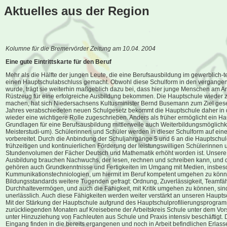
Aktuelles aus der Region
Kolumne für die Bremervörder Zeitung am 10.04. 2004
Eine gute Eintrittskarte für den Beruf
Mehr als die Hälfte der jungen Leute, die eine Berufsausbildung im gewerblich-
einen Hauptschulabschluss gemacht. Obwohl diese Schulform in den vergangen
wurde, trägt sie weiterhin maßgeblich dazu bei, dass hier junge Menschen am A
Rüstzeug für eine erfolgreiche Ausbildung bekommen. Die Hauptschule wieder 
machen, hat sich Niedersachsens Kultusminister Bernd Busemann zum Ziel geset
Jahres verabschiedeten neuen Schulgesetz bekommt die Hauptschule daher in
wieder eine wichtigere Rolle zugeschrieben. Anders als früher ermöglicht ein
Grundlagen für eine Berufsausbildung mittlerweile auch Weiterbildungsmöglichk
Meisterstudi-um). Schülerinnen und Schüler werden in dieser Schulform auf eine
vorbereitet. Durch die Anbindung der Schuljahrgänge 5 und 6 an die Hauptschule 
frühzeitigen und kontinuierlichen Förderung der leistungswilligen Schülerinnen
Stundenvolumen der Fächer Deutsch und Mathematik erhöht worden ist. Unsere Wi
Ausbildung brauchen Nachwuchs, der lesen, rechnen und schreiben kann, und d
gehören auch Grundkenntnisse und Fertigkeiten im Umgang mit Medien, insbes
Kummunikationstechniologien, um hiermit im Beruf kompetent umgehen zu könn
Bildungsstandards weitere Tugenden gefragt: Ordnung, Zuverlässigkeit, Teamfähi
Durchhaltevermögen, und auch die Fähigkeit, mit Kritik umgehen zu können, sin
unerlässlich. Auch diese Fähigkeiten werden weiter verstärkt an unseren Hauptsc
Mit der Stärkung der Hauptschule aufgrund des Hauptschulprofilierungsprogram
zurückliegenden Monaten auf Kreisebene der Arbeitskreis Schule unter dem Vor
unter Hinzuziehung von Fachleuten aus Schule und Praxis intensiv beschäftigt. 
Eingang finden in die bereits ergangenen und noch in Arbeit befindlichen Erlass