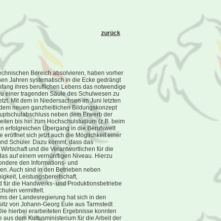
zurück
technischen Bereich absolvieren, haben vorher
en Jahren systematisch in die Ecke gedrängt
nfang ihres beruflichen Lebens das notwendige
zu einer tragenden Säule des Schulwesen zu
zt. Mit dem in Niedersachsen im Juni letzten
 dem neuen ganzheitlichen Bildungskonzept
 Hauptschulabschluss neben dem Erwerb der
eiten bis hin zum Hochschulstudium (z.B. beim
n erfolgreichen Übergang in die Berufswelt
eröffnet sich jetzt auch die Möglichkeit einer
 und Schüler. Dazu kommt, dass das
rtschaft und die Verantwortlichen für die
as auf einem vernünftigen Niveau. Hierzu
ondere den Informations- und
en. Auch sind in den Betrieben neben
gkeit, Leistungsbereitschaft,
d für die Handwerks- und Produktionsbetriebe
hulen vermittelt.
ms der Landesregierung hat sich in den
sitz von Johann-Georg Eule aus Tarmstedt
Die hierbei erarbeiteten Ergebnisse konnten
e aus dem Kultusministerium für die Arbeit der