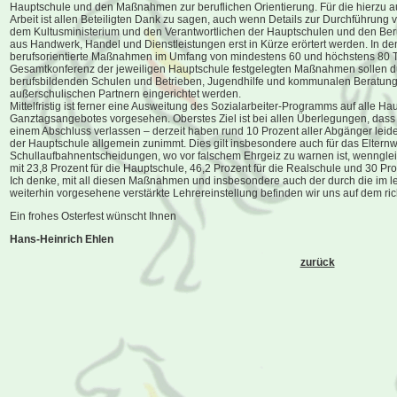
Hauptschule und den Maßnahmen zur beruflichen Orientierung. Für die hierzu a
Arbeit ist allen Beteiligten Dank zu sagen, auch wenn Details zur Durchführung 
dem Kultusministerium und den Verantwortlichen der Hauptschulen und den Ber
aus Handwerk, Handel und Dienstleistungen erst in Kürze erörtert werden. In de
berufsorientierte Maßnahmen im Umfang von mindestens 60 und höchstens 80 
Gesamtkonferenz der jeweiligen Hauptschule festgelegten Maßnahmen sollen d
berufsbildenden Schulen und Betrieben, Jugendhilfe und kommunalen Beratung
außerschulischen Partnern eingerichtet werden.
Mittelfristig ist ferner eine Ausweitung des Sozialarbeiter-Programms auf alle
Ganztagsangebotes vorgesehen. Oberstes Ziel ist bei allen Überlegungen, dass
einem Abschluss verlassen – derzeit haben rund 10 Prozent aller Abgänger leid
der Hauptschule allgemein zunimmt. Dies gilt insbesondere auch für das Eltern
Schullaufbahnentscheidungen, wo vor falschem Ehrgeiz zu warnen ist, wenngle
mit 23,8 Prozent für die Hauptschule, 46,2 Prozent für die Realschule und 30 Pro
Ich denke, mit all diesen Maßnahmen und insbesondere auch der durch die im
weiterhin vorgesehene verstärkte Lehrereinstellung befinden wir uns auf dem ri
Ein frohes Osterfest wünscht Ihnen
Hans-Heinrich Ehlen
zurück